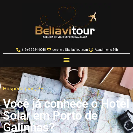
(19) 9 9254-0048
gerencia@bellavitour.com
Atendimento 24h
Hospedagens
,
PE
Você já conhece o Hotel
Solar em Porto de
Galinhas?