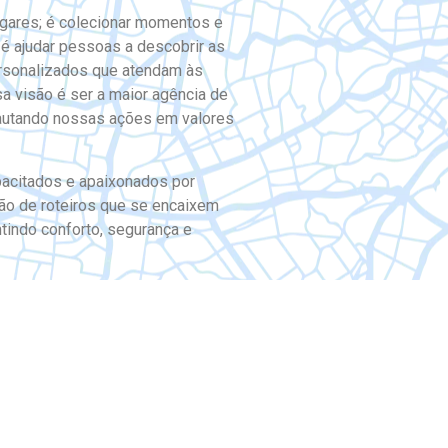
lugares; é colecionar momentos e
é ajudar pessoas a descobrir as
rsonalizados que atendam às
a visão é ser a maior agência de
pautando nossas ações em valores
acitados e apaixonados por
ção de roteiros que se encaixem
ntindo conforto, segurança e