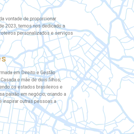
 da vontade de proporcionar
sde 2023, temos nos dedicado a
roteiros personalizados e serviços
es
formada em Direito e Gestão
 Casada e mãe de dois filhos,
endo os estados brasileiros e
ssa paixão em negócio, criando a
 e inspirar outras pessoas a