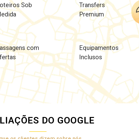
oteiros Sob
Transfers
edida
Premium
assagens com
Equipamentos
fertas
Inclusos
LIAÇÕES DO GOOGLE
que os clientes dizem sobre nós