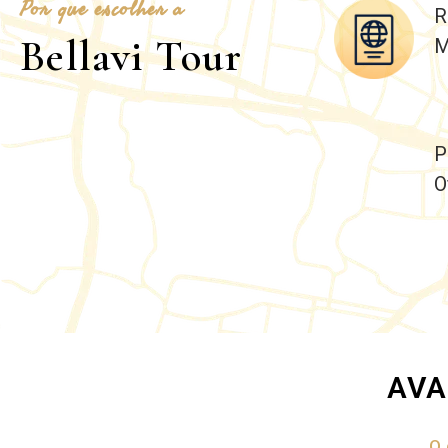
Por que escolher a
R
Bellavi Tour
M
P
O
AVA
O 