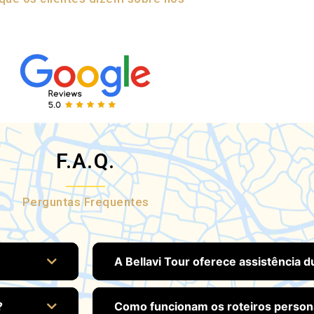
F.A.Q.
Perguntas Frequentes
A Bellavi Tour oferece assistência 
?
Como funcionam os roteiros person