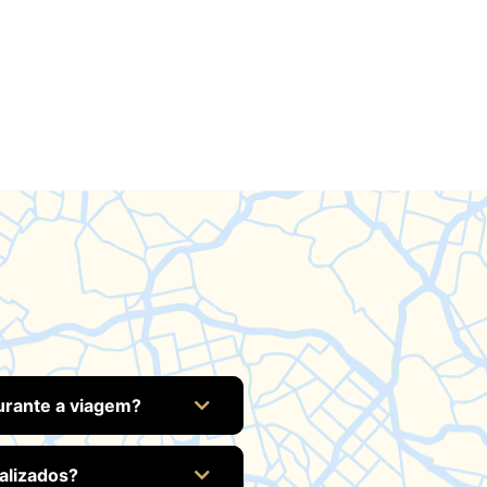
durante a viagem?
alizados?