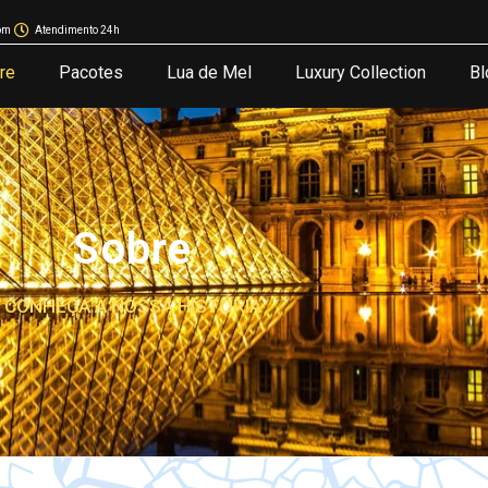
om
Atendimento 24h
re
Pacotes
Lua de Mel
Luxury Collection
Bl
Sobre
CONHEÇA A NOSSA HISTÓRIA