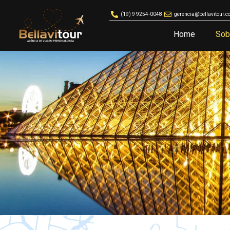
(19) 9 9254-0048
gerencia@bellavitour.c
Home
Sob