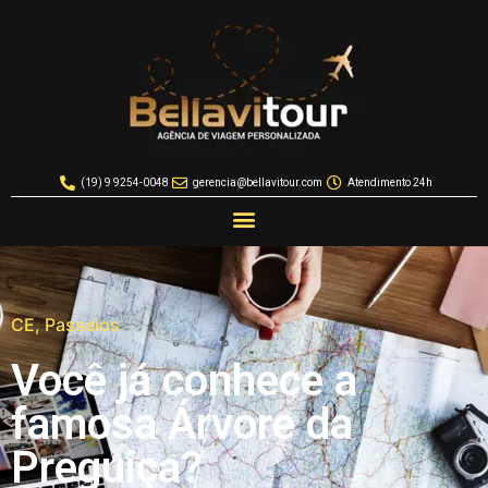
(19) 9 9254-0048
gerencia@bellavitour.com
Atendimento 24h
CE
,
Passeios
Você já conhece a
famosa Árvore da
Preguiça?