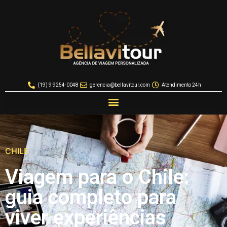
(19) 9 9254-0048
gerencia@bellavitour.com
Atendimento 24h
CHILE
Viagem para o Chile:
guia completo para
viver experiências