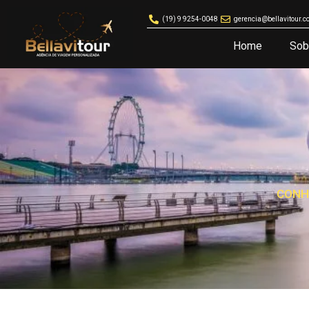
(19) 9 9254-0048
gerencia@bellavitour.c
Home
Sob
CONH