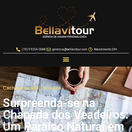
(19) 9 9254-0048
gerencia@bellavitour.com
Atendimento 24h
Cachoeiras
,
GO
,
Passeios
Surpreenda-se na
Chapada dos Veadeiros:
Um Paraíso Natural em