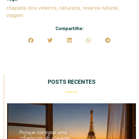
chapada dos veleiros
,
natureza
,
reserva natural
,
viagem
Compartilhe:
POSTS RECENTES