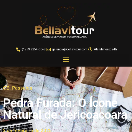
(19) 9 9254-0048
gerencia@bellavitour.com
Atendimento 24h
CE
,
Passeios
Pedra Furada: O Ícone
Natural de Jericoacoara
2 de fevereiro de 2025