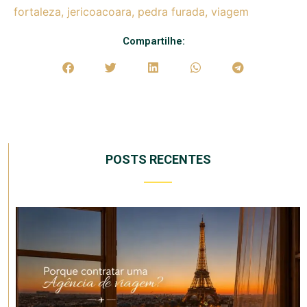
fortaleza
,
jericoacoara
,
pedra furada
,
viagem
Compartilhe:
POSTS RECENTES